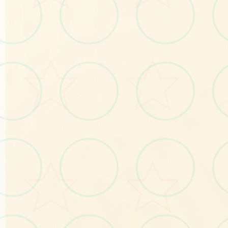
💿
No.1