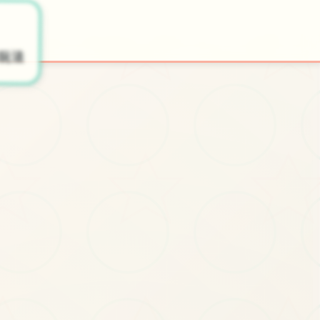
○

🧻
玩法
开始游戏