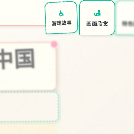
♿
🛃

游戏故事
画面欣赏
特色
i社中国
★