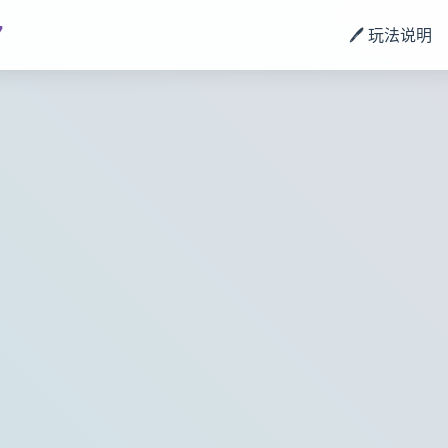
7
🖊️ 玩法说明