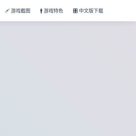
🩹 游戏截图
🚹 游戏特色
🎛️ 中文版下载