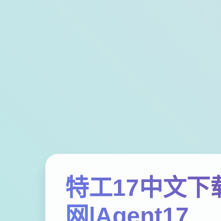
特工17中文下
网|Agent17