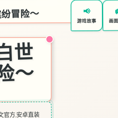
缤纷冒险～
📢
画
游戏故事
妹
相
随
～
黑
白
世
界
的
缤
纷
冒
险
～
文官方,安卓直装