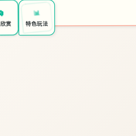
🎉
📊
🛄
○
开始游戏
特色玩法
面欣赏