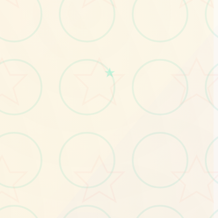
★
No.3