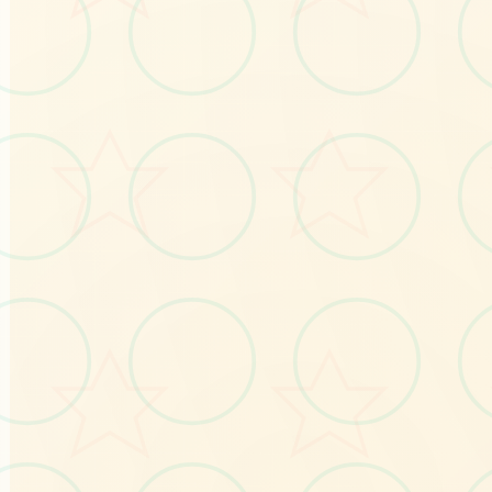
🔐
No.1