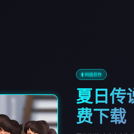
🚺 科技巨作
夏日传
费下载