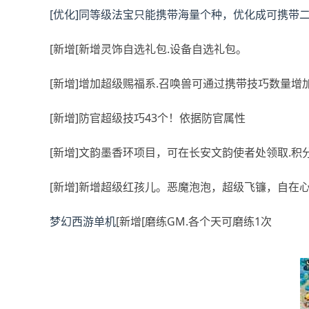
[优化]同等级法宝只能携带海量个种，优化成可携带二
[新增[新增灵饰自选礼包.设备自选礼包。
[新增]增加超级赐福系.召唤兽可通过携带技巧数量增
[新增]防官超级技巧43个！依据防官属性
[新增]文韵墨香环项目，可在长安文韵使者处领取.积
[新增]新增超级红孩儿。恶魔泡泡，超级飞镰，自在
梦幻西游单机
[新增[磨练GM.各个天可磨练1次