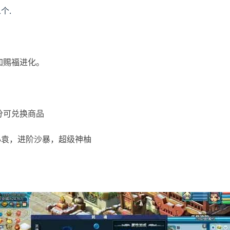
个.
加赐福进化。
分可兑换商品
心袁，进阶沙暴，超级神柚