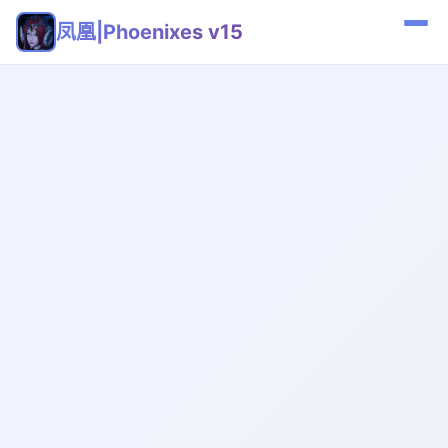
凤凰|Phoenixes v15