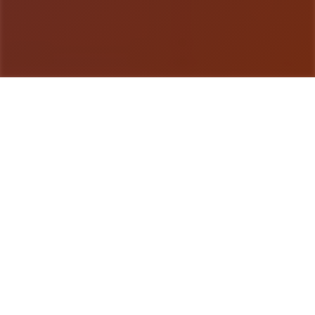
游戏详情
game介绍
特工17这是独套由[HEXATAIL]制作的沙盒SLG应
用，应用的建模还是很相当精致的，剧情也很丰富，
并且大部分单位都是亚洲风，符合亚洲审美，综合素