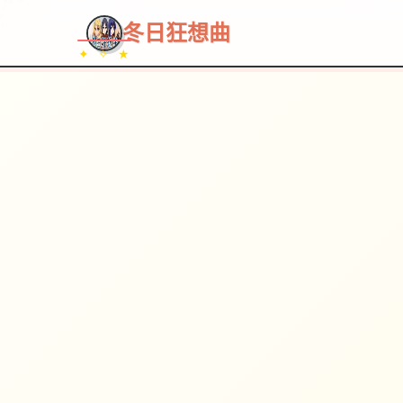
~~~
★
♡
✦
✧
♥
~
→
↗
冬日狂想曲
✦ ✧ ★