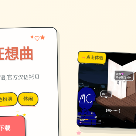
★
♡
✦
狂想曲
→
↗
点击体验
超棒！
语,官方汉语拷贝
休闲
色扮演
→
✦ ★
下载
✧
♡
★
♥