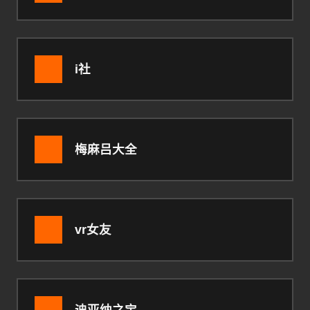
i社
梅麻吕大全
vr女友
迪亚纳之宝