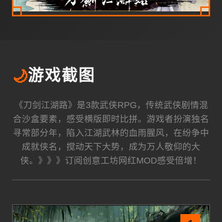
🌙
游戏截图
《刀剑江湖路》是3款武侠RPG，传统武侠剧情混
合沙盒要素，感受横版即时比拼。游戏者扮演独名
寻常部分年，陷入江湖武林的血雨腥风，在纷争中
成就侠名，搅动天下大势，成为万人敬仰的大
侠。》》》订阅创意工坊网红MOD感受倍增！