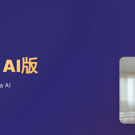
 AI版
a AI