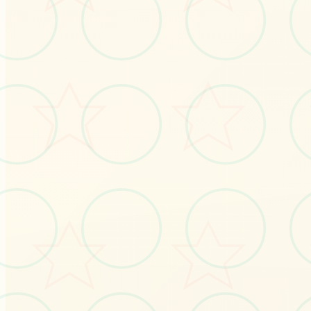
🛂
画面艺术展