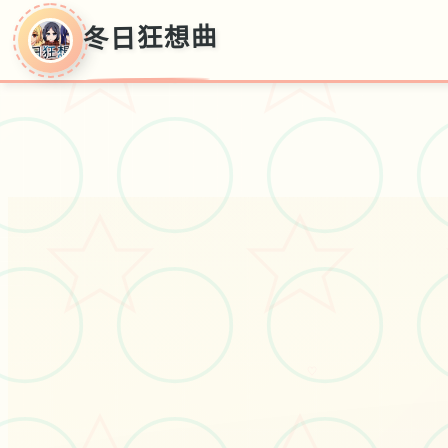
冬日狂想曲
冬日狂想曲
新推出安卓版,简体汉语,官方汉语保
存
♡
#像素风格
#角色扮演