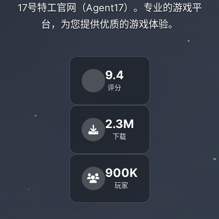
17号特工官网（Agent17）。专业的游戏平
台，为您提供优质的游戏体验。
9.4
评分
2.3M
下载
900K
玩家