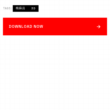
TAGS:
梅麻吕
3D
→
DOWNLOAD NOW