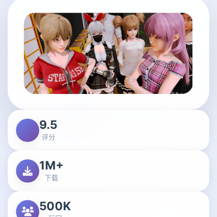
9.5
评分
1M+
下载
500K