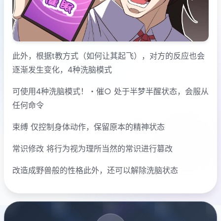
此外，根据t教方式（如何让其起飞），对方的反应也会
逐渐发生变化，4种洗脑模式
可使用4种洗脑模式！・催○ 处于半梦半醒状态，会服从
任何命令
束缚 仅控制身体动作，保留原本的精神状态
常识修改 将行为视为理所当然的常识进行篡改
改造成野兽般的性格此外，还可以解除洗脑状态