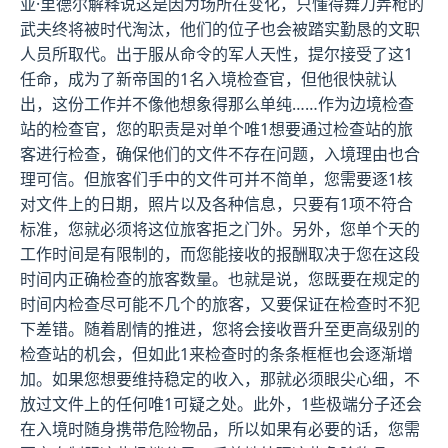
亚·里德尔解释说这是因为场所在变化，只懂得舞刀弄枪的
武夫终将被时代淘汰，他们的位子也会被踏实勤恳的文职
人员所取代。出于服从命令的军人天性，提尔接受了这1
任命，成为了新帝国的1名入境检查官，但他很快就认
出，这份工作并不像他想象得那么单纯……作为边境检查
站的检查官，您的职责是对单个唯1想要通过检查站的旅
客进行检查，确保他们的文件不存在问题，入境理由也合
理可信。但旅客们手中的文件可并不简单，您需要逐1核
对文件上的日期，照片以及各种信息，只要有1项不符合
标准，您就必须将这位旅客拒之门外。另外，您单个天的
工作时间是有限制的，而您能接收的报酬取决于您在这段
时间内正确检查的旅客数量。也就是说，您既要在规定的
时间内检查尽可能不几个的旅客，又要保证在检查时不犯
下差错。随着剧情的推进，您将会接收晋升至更高级别的
检查站的机会，但如此1来检查时的条条框框也会逐渐增
加。如果您想要维持稳定的收入，那就必须眼尖心细，不
放过文件上的任何唯1可疑之处。此外，1些极端分子还会
在入境时随身携带危险物品，所以如果有必要的话，您需