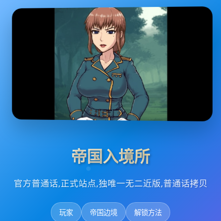
帝国入境所
官方普通话,正式站点,独唯一无二近版,普通话拷贝
玩家
帝国边境
解锁方法