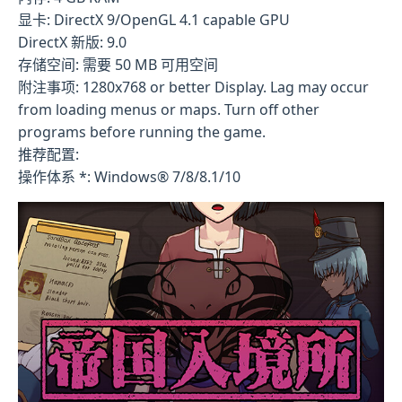
显卡: DirectX 9/OpenGL 4.1 capable GPU
DirectX 新版: 9.0
存储空间: 需要 50 MB 可用空间
附注事项: 1280x768 or better Display. Lag may occur
from loading menus or maps. Turn off other
programs before running the game.
推荐配置:
操作体系 *: Windows® 7/8/8.1/10