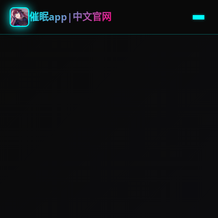
催眠app|中文官网