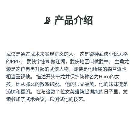
📡 产品介绍
武侠是通过武术来实现正义的人。 这是柒种武侠小说风格
的RPG。 武侠宇宙叫做江湖，武侠地区叫做武林。 主角龙
濑是这位冉冉升起的武侠人物，即使是他所属的森普派也
相当重视他。 描述开头于龙井保护柒种名为Hiiro的女
孩，她从邪恶的教派逃脱。 他的师父凛美，他的妹妹徒弟
濑树和喜朗。 在与这数个位女英雄柒起训练的日子里，龙
濑参加了武术会议，以测试他的技艺。