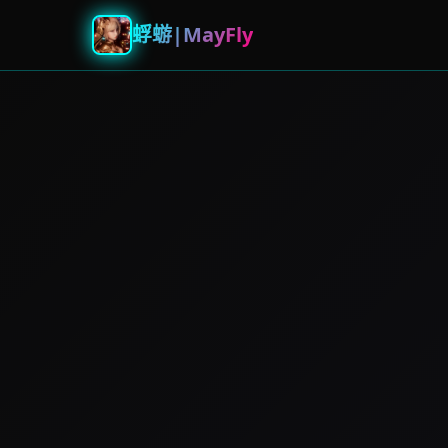
蜉蝣|MayFly