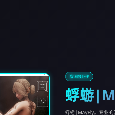
🏆 科技巨作
蜉蝣|Ma
蜉蝣|MayFly。专