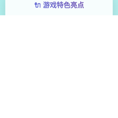
🔌 游戏特色亮点
极品采花郎这是这个由[Salamander
Interactive]开发商在2号上架steam平台 领略
主打的是肝！还是肝！重生之我在异地带当
牛马 但是人物建模跟脸部都做的超级不错~难
怪西门庆痴迷潘金莲 因为官方还没有做详尽
版，所以…但该有的上堡必须有的
免费畅玩无限制