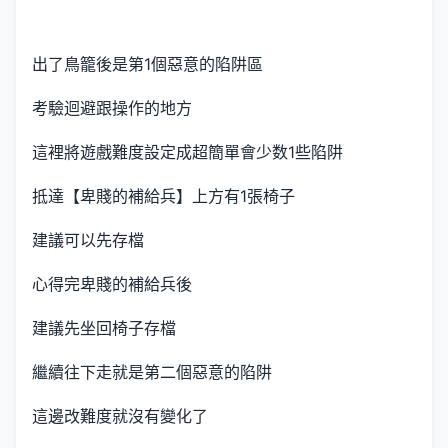
出了鳥籠後是第1個惡意的陷阱區
考驗迴避跟操作的地方
這裡將遊戲難度設定成超簡單會少数1些陷阱
抵達【卑賤的補給兵】上方有1張椅子
建議可以先存檔
心得完卑賤的補給兵後
建議先坐回椅子存檔
繼續往下走就是第二個惡意的陷阱
這邊改難度就沒有變化了