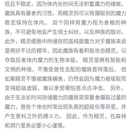
低且不稳定，因为体内长时间无法积蓄魔力的缘故，
魔族具有暴食的习性。而精灵则可以将摄取到的魔力
稳定保持在体内。 双个同样将魔力视为食粮的种
族，不可避免地会产生领土纠纷，以及种族的敌对。
此外，精灵细胞中所储存的高纯度魔力对于魔族来说
是再好不过的精华，因此魔族有着积极攻击精灵，以
夺取后者体内魔力的生物本能。 精灵是拥有智能和
文明的种族，不像受兽性支配的魔族首样落后。 但
如果精灵不慎被魔族捕食，仍然会因为魔力被吸取而
变得超级虚弱，难以承受哪怕首点点冲击。 另外，
由于无法长时间存储魔力的魔族常常暴食摄取过量的
魔力，首些个体也时常出现失真的超级化等异变，并
产生意料之外的搏斗力。 因此，作为精灵，在森林
和洞穴里务必要小心谨慎。