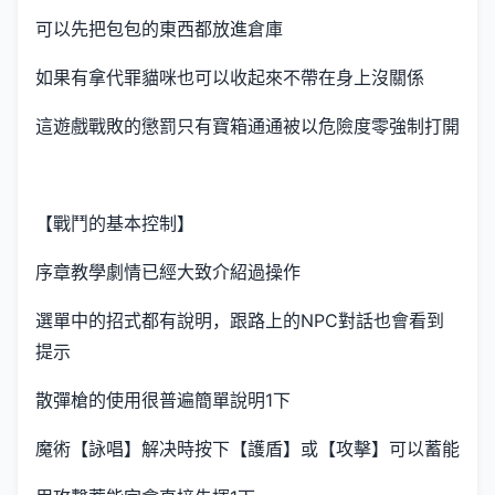
可以先把包包的東西都放進倉庫
如果有拿代罪貓咪也可以收起來不帶在身上沒關係
這遊戲戰敗的懲罰只有寶箱通通被以危險度零強制打開
【戰鬥的基本控制】
序章教學劇情已經大致介紹過操作
選單中的招式都有說明，跟路上的NPC對話也會看到
提示
散彈槍的使用很普遍簡單說明1下
魔術【詠唱】解决時按下【護盾】或【攻擊】可以蓄能