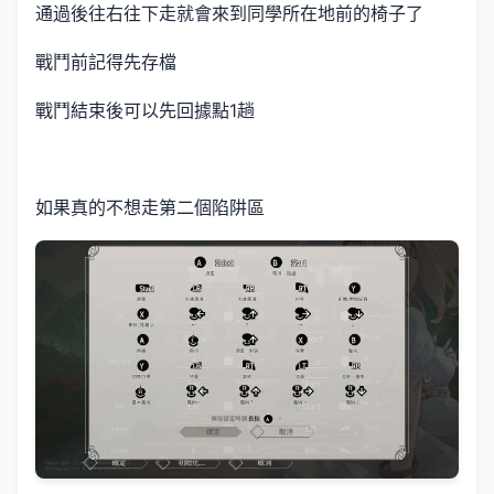
通過後往右往下走就會來到同學所在地前的椅子了
戰鬥前記得先存檔
戰鬥結束後可以先回據點1趟
如果真的不想走第二個陷阱區