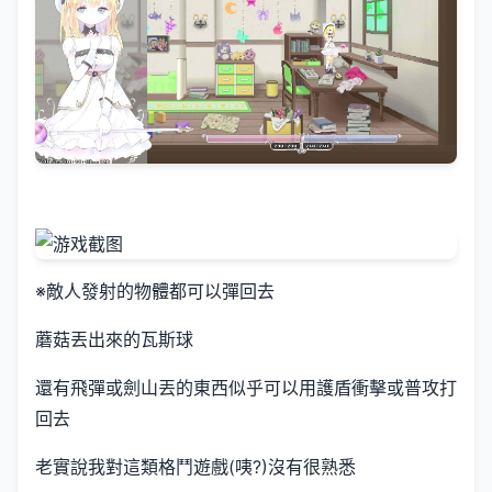
※敵人發射的物體都可以彈回去
蘑菇丟出來的瓦斯球
還有飛彈或劍山丟的東西似乎可以用護盾衝擊或普攻打
回去
老實說我對這類格鬥遊戲(咦?)沒有很熟悉