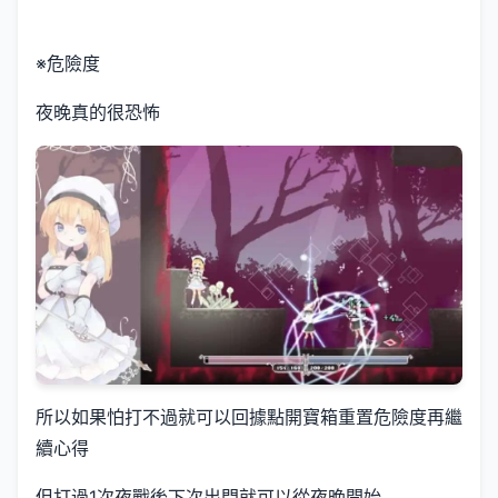
※危險度
夜晚真的很恐怖
所以如果怕打不過就可以回據點開寶箱重置危險度再繼
續心得
但打過1次夜戰後下次出門就可以從夜晚開始