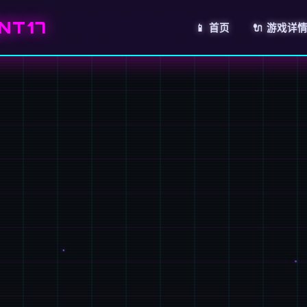
NT17
📱 首页
🔌 游戏详