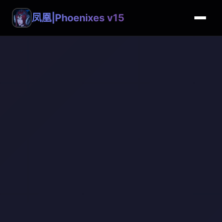
凤凰|Phoenixes v15